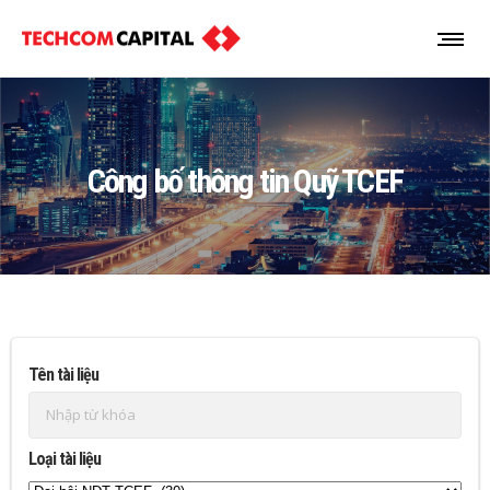
Công bố thông tin Quỹ TCEF
Tên tài liệu
Loại tài liệu