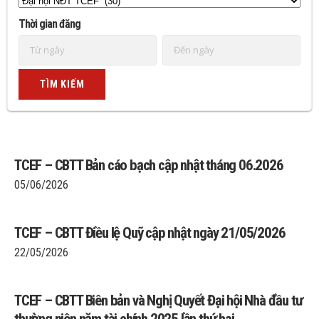
Thời gian đăng
TCEF – CBTT Bản cáo bạch cập nhật tháng 06.2026
05/06/2026
TCEF – CBTT Điều lệ Quỹ cập nhật ngày 21/05/2026
22/05/2026
TCEF – CBTT Biên bản và Nghị Quyết Đại hội Nhà đầu tư